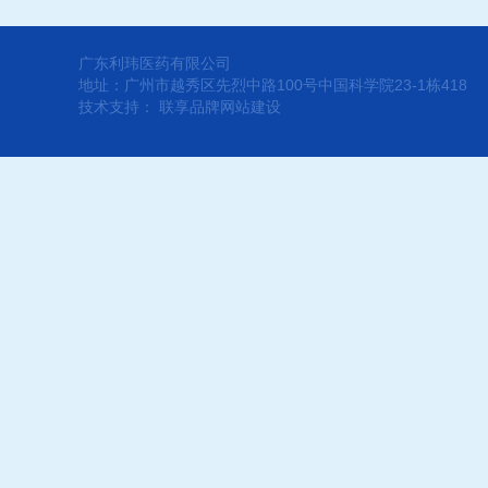
广东利玮医药有限公司
地址：广州市越秀区先烈中路100号中国科学院23-1栋418
技术支持：
联享品牌网站建设