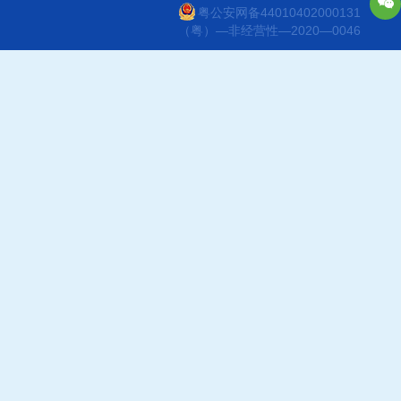
粤公安网备44010402000131
（粤）—非经营性—2020—0046