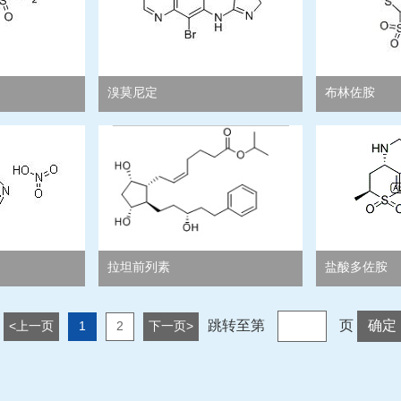
溴莫尼定
布林佐胺
拉坦前列素
盐酸多佐胺
跳转至第
页
确定
<上一页
1
2
下一页>