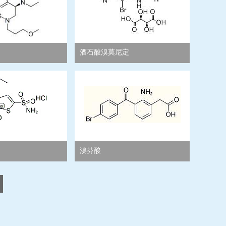
酒石酸溴莫尼定
溴芬酸