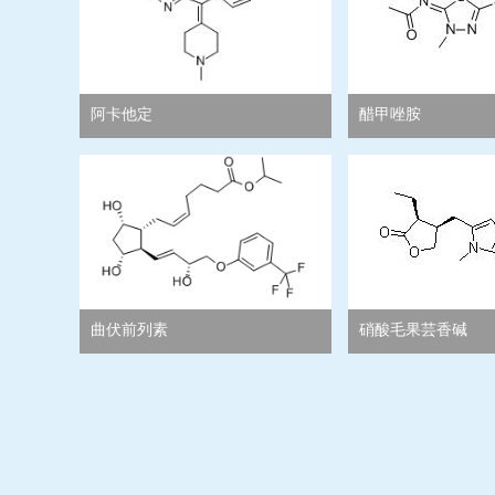
阿卡他定
醋甲唑胺
曲伏前列素
硝酸毛果芸香碱