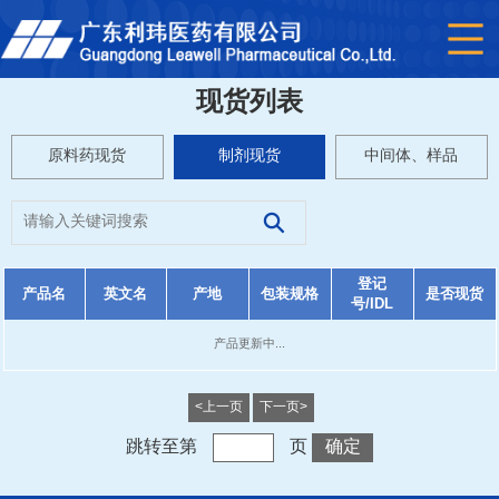
现货列表
原料药现货
制剂现货
中间体、样品
登记
产品名
英文名
产地
包装规格
是否现货
号/IDL
产品更新中...
<上一页
下一页>
跳转至第
页
确定