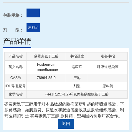
包装规格：
原料药
剂 型：
产品详情
产品名称
磷霉素氨丁三醇
申报进度
准备申报
Fosfomycin
英文名称
适应症
呼吸道感染等
Tromethamine
CAS号
78964-85-9
产地
IDL号/登记号
剂型
原料药
化学名称
(-)-(1R,2S)-1,2-环氧丙基膦酸氨基丁三醇
磷霉素氨丁三醇用于对本品敏感的致病菌所引起的呼吸道感染，下
尿路感染，如膀胱炎、尿道炎和肠道感染以及皮肤软组织感染。利
玮医药拟引进 磷霉素氨丁三醇 原料药，望与国内制剂厂家合作。
返回