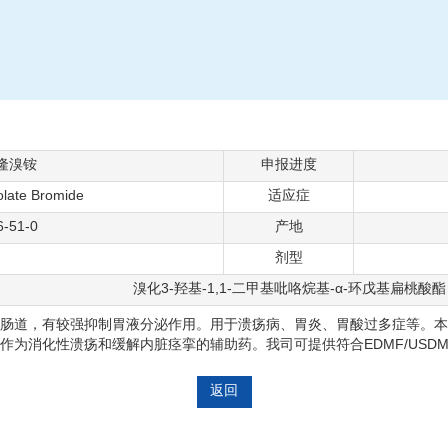
隆溴铵
申报进度
olate Bromide
适应症
6-51-0
产地
剂型
溴化3-羟基-1,1-二甲基吡咯烷基-α-环戊基扁桃酸酯
肠道，有较强抑制胃液分泌作用。用于溃疡病、胃炎、胃酸过多症等。本
为消化性溃疡和缓解内脏痉挛的辅助药。我司可提供符合EDMF/USDM
返回