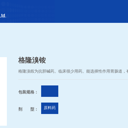
格隆溴铵
格隆溴銨为抗胆碱药。临床很少用药。能选择性作用胃肠道，
包装规格：
原料药
剂 型：