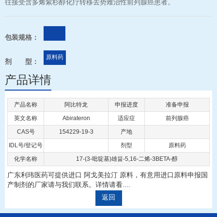
往接受含多烯紫杉醇化疗转移去势难治性前列腺癌患者。
包装规格：
原料药
剂 型：
产品详情
产品名称
阿比特龙
申报进度
准备申报
英文名称
Abirateron
适应症
前列腺癌
CAS号
154229-19-3
产地
IDL号/登记号
剂型
原料药
化学名称
17-(3-吡啶基)雄甾-5,16-二烯-3BETA-醇
广东利玮医药可提供进口 阿戈美拉汀 原料，有意用进口原料申报国
产制剂的厂家请与我们联系。详情请看....
返回