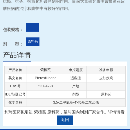
抗癌、抗炎、抗氧化和镇痛剂的作用。目前大量研究表明紫檀芪在皮
肤疾病的治疗和防护中有较好的作用。
包装规格：
原料药
剂 型：
产品详情
产品名称
紫檀芪
申报进度
准备申报
英文名称
Pterostillbene
适应症
皮肤疾病
CAS号
537-42-8
产地
IDL号/登记号
剂型
原料药
化学名称
3,5-二甲氧基-4'-羟基二苯乙烯
利玮医药拟引进 紫檀芪 原料药，望与国内制剂厂家合作。详情请看
返回