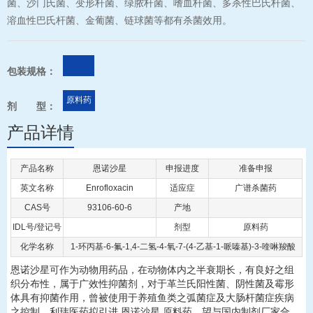
菌、沙门氏菌、变形杆菌、绿脓杆菌、嗜血杆菌、多杀性巴氏杆菌、
溶血性巴氏杆菌、金葡菌、链球菌等都有杀菌效用。
包装规格：
原料药
剂 型：
产品详情
产品名称
恩诺沙星
申报进度
准备申报
英文名称
Enrofloxacin
适应症
广谱杀菌药
CAS号
93106-60-6
产地
IDL号/登记号
剂型
原料药
化学名称
1-环丙基-6-氟-1,4-二氢-4-氧-7-(4-乙基-1-哌嗪基)-3-喹啉羧酸
恩诺沙星可作为动物用药品，在动物体内之半衰期长，有良好之组
织分布性，属于广效性抑菌剂，对于革兰氏阳性菌、阴性菌及霉形
体具有抑菌作用，曾被使用于养殖鱼类之弧菌症及大肠杆菌症疾病
之控制。利玮医药拟引进 恩诺沙星 原料药，望与国内制剂厂家合