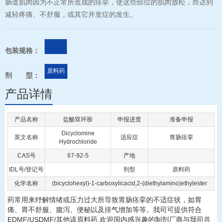
肠道肌肉因为不正常所造成的痉挛，使这些部位的肌肉放松，而达到
减轻疼痛、不舒服，或其它并发症的发生。
包装规格：
原料药
剂 型：
产品详情
产品名称
盐酸双环胺
申报进度
准备申报
Dicyclomine
英文名称
适应症
胃肠痉挛
Hydrochloride
CAS号
67-92-5
产地
IDL号/登记号
剂型
原料药
化学名称
(bicyclohexyl)-1-carboxylicacid,2-(diethylamino)ethylester
药常用来纾解情绪或压力过大所导致胃肠痉挛的不适症状，如胃
痛、胃不舒服、腹泻、便秘以及排气增加等等。我司可提供符合
EDMF/USDMF/其他该原料药,欢迎国内感兴趣的制剂厂商与我司共