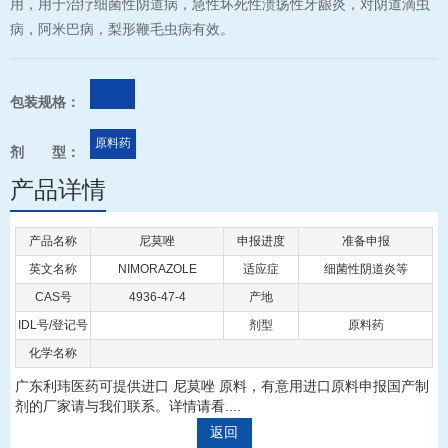
用，用于治疗细菌性阴道病，急性坏死性溃疡性牙龈炎，对阴道滴虫
病，阿米巴病，梨形鞭毛虫病有效。
包装规格：
原料药
剂 型：
产品详情
产品名称
尼莫唑
申报进度
准备申报
英文名称
NIMORAZOLE
适应症
细菌性阴道炎等
CAS号
4936-47-4
产地
IDL号/登记号
剂型
原料药
化学名称
广东利玮医药可提供进口 尼莫唑 原料，有意用进口原料申报国产制
剂的厂家请与我们联系。详情请看....
返回