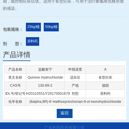
期，能控制疟疾症状。适用于各型疟疾，可用于治疗耐氯喹虫株所致
的感染。
25kg/桶
50kg/桶
包装规格：
原料药
剂 型：
产品详情
产品名称
盐酸奎宁
申报进度
A
英文名称
Quinine Hydrochloride
适应症
各型疟疾
CAS号
130-89-2
产地
德国
IDL号/登记号
H20110551/Y20170001679
剂型
原料药
化学名称
(8alpha,9R)-6'-methoxycinchonan-9-ol monohydrochloride
返回
广东利玮医药有限公司