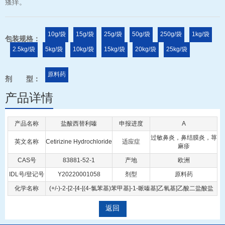
瘙痒。
10g/袋
15g/袋
25g/袋
50g/袋
250g/袋
1kg/袋
包装规格：
2.5kg/袋
5kg/袋
10kg/袋
15kg/袋
20kg/袋
25kg/袋
原料药
剂 型：
产品详情
产品名称
盐酸西替利嗪
申报进度
A
过敏鼻炎，鼻结膜炎，荨
英文名称
Cetirizine Hydrochloride
适应症
麻疹
CAS号
83881-52-1
产地
欧洲
IDL号/登记号
Y20220001058
剂型
原料药
化学名称
(+/-)-2-[2-[4-[(4-氯苯基)苯甲基]-1-哌嗪基]乙氧基]乙酸二盐酸盐
返回